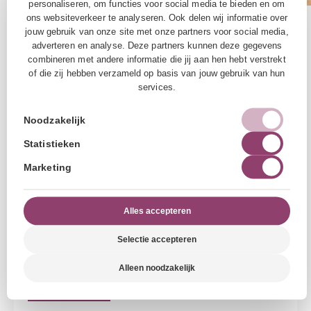
personaliseren, om functies voor social media te bieden en om
ons websiteverkeer te analyseren. Ook delen wij informatie over
SPORT
| 26 MAART 2026
jouw gebruik van onze site met onze partners voor social media,
Pilates bij rugklachten:
adverteren en analyse. Deze partners kunnen deze gegevens
waarom wordt het in
combineren met andere informatie die jij aan hen hebt verstrekt
of die zij hebben verzameld op basis van jouw gebruik van hun
2026 steeds vaker
services.
ingezet?
Noodzakelijk
Rugklachten zijn een van de meest
Statistieken
voorkomende lichamelijke problemen in
Marketing
Nederland. Of het nu gaat om langdurig
zitten, stress of een verkeerde houding, steeds
Alles accepteren
meer mensen ervaren dagelijks pijn in hun
Selectie accepteren
onderrug. In 2026 zien we een duidelijke
verschuiving
Alleen noodzakelijk
Lees verder