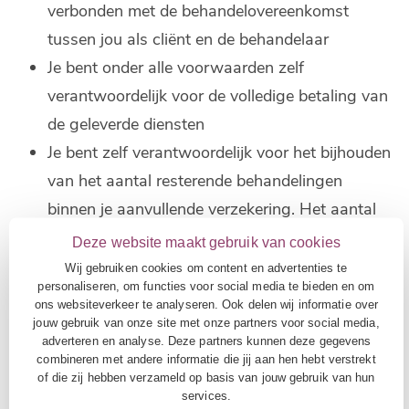
verbonden met de behandelovereenkomst
tussen jou als cliënt en de behandelaar
Je bent onder alle voorwaarden zelf
verantwoordelijk voor de volledige betaling van
de geleverde diensten
Je bent zelf verantwoordelijk voor het bijhouden
van het aantal resterende behandelingen
binnen je aanvullende verzekering. Het aantal
fysiotherapeutische behandelingen dat je
Deze website maakt gebruik van cookies
vergoed krijgt, is afhankelijk van je
Wij gebruiken cookies om content en advertenties te
personaliseren, om functies voor social media te bieden en om
zorgverzekeraar en de polisvoorwaarden. Wij
ons websiteverkeer te analyseren. Ook delen wij informatie over
adviseren je goed te controleren hoe je
jouw gebruik van onze site met onze partners voor social media,
adverteren en analyse. Deze partners kunnen deze gegevens
verzekerd bent. Zo kom je niet voor
combineren met andere informatie die jij aan hen hebt verstrekt
verrassingen te staan;
of die zij hebben verzameld op basis van jouw gebruik van hun
services.
Kun je een afspraak niet nakomen dan dien je