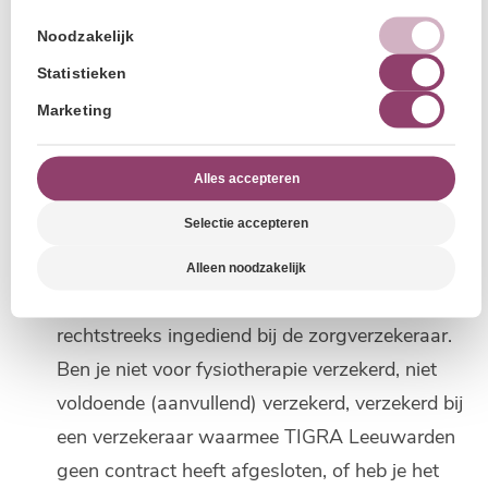
deze afspraak
24 uur
van tevoren af te zeggen
Noodzakelijk
(telefonisch, Whatsapp, per mail of door het
Statistieken
inspreken op ons antwoordapparaat). Bij het
Marketing
niet afzeggen of bij te laat afzeggen, behouden
wij ons het recht voor
75%
van het tarief van
Alles accepteren
de voorgenomen behandeling bij jou in
Selectie accepteren
rekening te brengen. Dit wil zeggen dat de
verzekering deze kosten niet vergoed.
Alleen noodzakelijk
De declaraties van de fysiotherapeut worden
rechtstreeks ingediend bij de zorgverzekeraar.
Ben je niet voor fysiotherapie verzekerd, niet
voldoende (aanvullend) verzekerd, verzekerd bij
een verzekeraar waarmee TIGRA Leeuwarden
geen contract heeft afgesloten, of heb je het