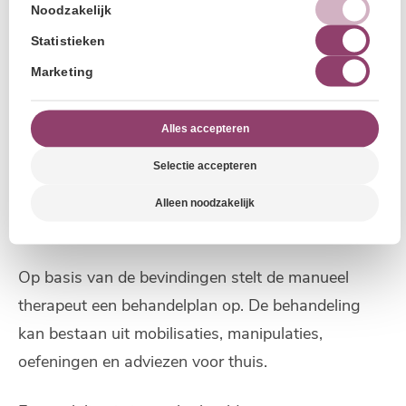
Noodzakelijk
multidiciplinaire fysiotherapie de toekomst is.
Statistieken
Hoe verloopt een behandeling manuele
Marketing
therapie?
Alles accepteren
Een behandeling begint met een uitgebreid gesprek
Selectie accepteren
en lichamelijk onderzoek. Hierbij wordt gekeken
naar uw klachten, medische geschiedenis en de
Alleen noodzakelijk
manier waarop uw gewrichten bewegen.
Op basis van de bevindingen stelt de manueel
therapeut een behandelplan op. De behandeling
kan bestaan uit mobilisaties, manipulaties,
oefeningen en adviezen voor thuis.