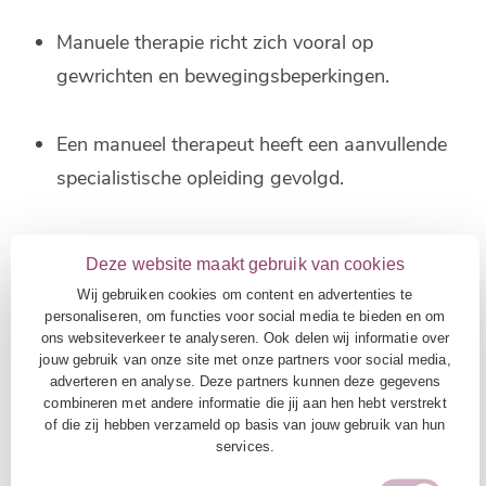
Manuele therapie richt zich vooral op
gewrichten en bewegingsbeperkingen.
Een manueel therapeut heeft een aanvullende
specialistische opleiding gevolgd.
Manuele therapie maakt gebruik van specifieke
Deze website maakt gebruik van cookies
mobilisatie- en manipulatietechnieken
.
Wij gebruiken cookies om content en advertenties te
personaliseren, om functies voor social media te bieden en om
ons websiteverkeer te analyseren. Ook delen wij informatie over
Fysiotherapie bevat vaak een grotere focus op
jouw gebruik van onze site met onze partners voor social media,
oefeningen en training.
adverteren en analyse. Deze partners kunnen deze gegevens
combineren met andere informatie die jij aan hen hebt verstrekt
of die zij hebben verzameld op basis van jouw gebruik van hun
In de praktijk vullen beide behandelvormen elkaar
services.
vaak uitstekend aan.
Lees hier waarom