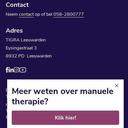
Contact
Neem
contact
op of bel
058-2800777
Adres
TIGRA Leeuwarden
Eysingastraat 3
8932 PD Leeuwarden
Meer weten over manuele
Privacyverklaring
Algemene voorwaarden
TIGRA Leeuwarden is een onderdeel van landelijk
therapie?
netwerk
TIGRA
© tigra-leeuwarden.nl
Klik hier!