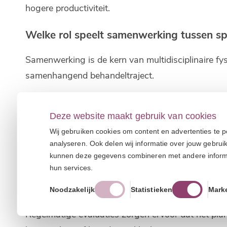
hogere productiviteit.
Welke rol speelt samenwerking tussen spe
Samenwerking is de kern van multidisciplinaire fy
samenhangend behandeltraject.
In een multidisciplinair team heeft iedere professi
Deze website maakt gebruik van cookies
zich bezighouden met ergonomie, leefstijl of ment
Wij gebruiken cookies om content en advertenties te p
Hoe ziet zo’n samenwerking er in de prakt
analyseren. Ook delen wij informatie over jouw gebrui
kunnen deze gegevens combineren met andere informati
hun services.
In de praktijk begint het vaak met een uitgebreide 
gewoonten. Op basis daarvan wordt een behandelpl
Noodzakelijk
Statistieken
Mark
Regelmatige evaluaties zorgen ervoor dat het plan 