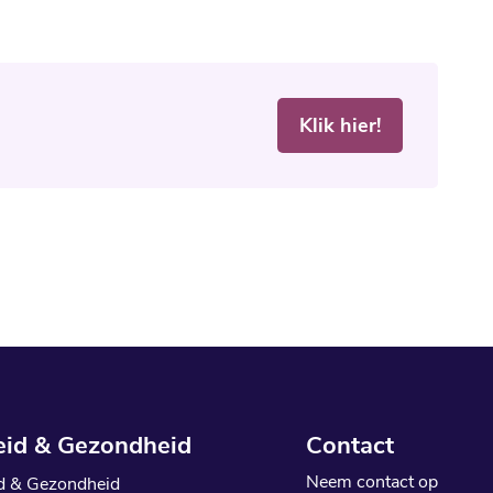
Klik hier!
eid & Gezondheid
Contact
Neem
contact
op
d & Gezondheid