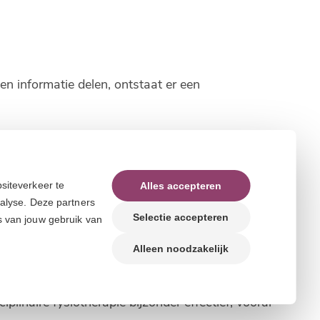
en informatie delen, ontstaat er een
beweging en herstel, terwijl andere specialisten
behandeling effectiever.
siteverkeer te
Alles accepteren
nalyse. Deze partners
Selectie accepteren
s van jouw gebruik van
 besproken, maar ook je leefstijl en dagelijkse
Alleen noodzakelijk
ingezet.
linaire fysiotherapie bijzonder effectief, vooral