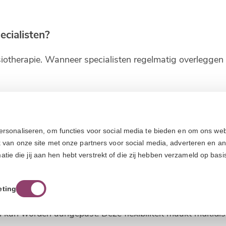
cialisten?
siotherapie. Wanneer specialisten regelmatig overleggen 
onal zijn eigen expertise. De fysiotherapeut richt zich op 
ale belasting. Door deze kennis te combineren, wordt de 
ersonaliseren, om functies voor social media te bieden en om ons web
ijk uit?
k van onze site met onze partners voor social media, adverteren en a
e die jij aan hen hebt verstrekt of die zij hebben verzameld op basi
intake. Tijdens dit gesprek worden niet alleen de klachten
an opgesteld waarbij verschillende disciplines worden 
eting
kan worden aangepast. Deze flexibiliteit maakt multidiscip