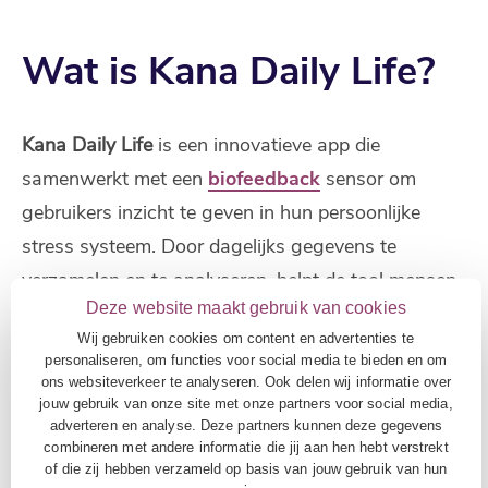
Wat is Kana Daily Life?
Kana Daily Life
is een innovatieve app die
samenwerkt met een
biofeedback
sensor om
gebruikers inzicht te geven in hun persoonlijke
stress systeem. Door dagelijks gegevens te
verzamelen en te analyseren, helpt de tool mensen
Deze website maakt gebruik van cookies
bewust te worden van factoren die energie geven
Wij gebruiken cookies om content en advertenties te
of juist kosten. Dit stelt hen in staat om een
personaliseren, om functies voor social media te bieden en om
gezond ritme van spanning en ontspanning te
ons websiteverkeer te analyseren. Ook delen wij informatie over
jouw gebruik van onze site met onze partners voor social media,
ontwikkelen, wat bijdraagt aan meer veerkracht,
adverteren en analyse. Deze partners kunnen deze gegevens
welzijn en optimale prestaties.
combineren met andere informatie die jij aan hen hebt verstrekt
of die zij hebben verzameld op basis van jouw gebruik van hun