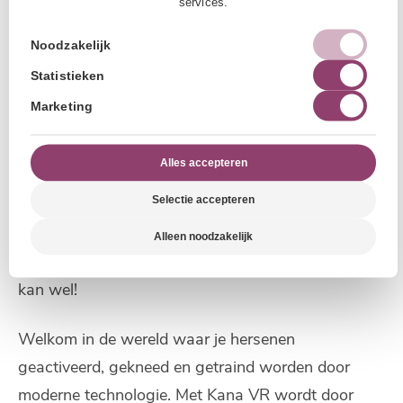
services.
Wil je meer weten over Kana Daily Life en de
training die erbij hoort?
Klik hier
!
Noodzakelijk
Statistieken
Hoe werkt Kana Virtual
Marketing
Reality?
Alles accepteren
Selectie accepteren
Hoe kan ik stressvrij worden? Dit is een vraag die
we vaak horen. Het antwoord is simpel: dat kan
Alleen noodzakelijk
niet. Het op de juiste manier inzetten van stress
kan wel!
Welkom in de wereld waar je hersenen
geactiveerd, gekneed en getraind worden door
moderne technologie. Met Kana VR wordt door