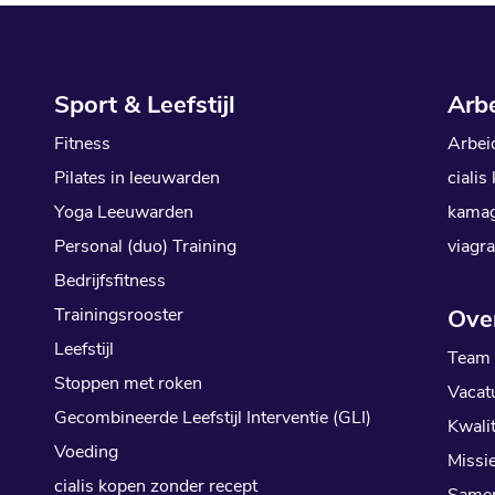
Sport & Leefstijl
Arb
Fitness
Arbei
Pilates in leeuwarden
cialis
Yoga Leeuwarden
kamag
Personal (duo) Training
viagra
Bedrijfsfitness
Trainingsrooster
Ove
Leefstijl
Team
Stoppen met roken
Vacat
Gecombineerde Leefstijl Interventie (GLI)
Kwalit
Voeding
Missie
cialis kopen zonder recept
Same