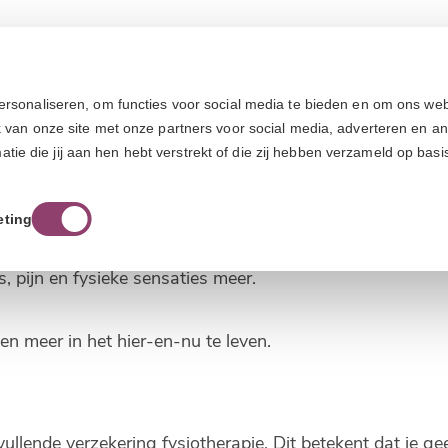
l. Ze voelen zich:
ersonaliseren, om functies voor social media te bieden en om ons web
k van onze site met onze partners voor social media, adverteren en a
e die jij aan hen hebt verstrekt of die zij hebben verzameld op basi
e gaan
eting
, pijn en fysieke sensaties meer.
n meer in het hier-en-nu te leven.
lende verzekering fysiotherapie. Dit betekent dat je ge