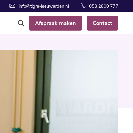
info@tigra-leeuwarden.nl
058 2800 777
Afspraak maken
Contact