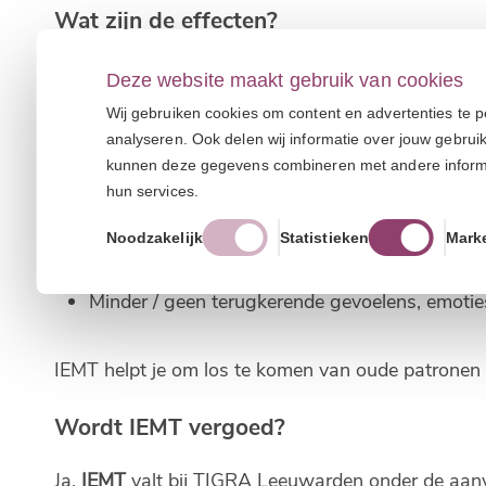
Wat zijn de effecten?
Veel mensen merken na een paar sessies al verschi
Deze website maakt gebruik van cookies
Wij gebruiken cookies om content en advertenties te p
Minder gespannen & angstig
analyseren. Ook delen wij informatie over jouw gebrui
Meer in balans
kunnen deze gegevens combineren met andere informati
hun services.
Zelfverzekerder
Beter in staat om met moeilijke situaties om t
Noodzakelijk
Statistieken
Mark
Vrijer
Minder / geen terugkerende gevoelens, emoties
IEMT helpt je om los te komen van oude patronen e
Wordt IEMT vergoed?
Ja,
IEMT
valt bij TIGRA Leeuwarden onder de aanvul