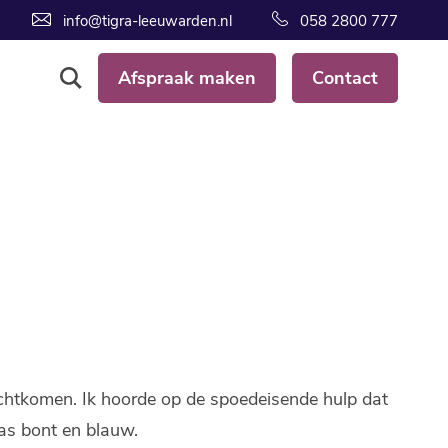
info@tigra-leeuwarden.nl
058 2800 777
Afspraak maken
Contact
echtkomen. Ik hoorde op de spoedeisende hulp dat
as bont en blauw.