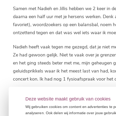
Samen met Nadieh en Jillis hebben we 2 keer in de
daarna een half uur met je hersens werken. Denk a
favoriet), woordzoekers op een balansbal, noem h
ontzettend tegen en dat was wel iets waar ik moei
Nadieh heeft vaak tegen me gezegd, dat je niet me
Ze had gewoon gelijk. Niet te vaak over je grenze
en het ging steeds beter met me, mijn geheugen g
geluidsprikkels waar ik het meest last van had, ko
concert kon. Ik had nog 1 fysioafspraak voor het 
Het concert was fantastisch en dankzij het gewel
Deze website maakt gebruik van cookies
geholpen. Dus als je net als ik een NAH (niet aan
Wij gebruiken cookies om content en advertenties te p
nog steeds niet helemaal de oude ik, maar de bo
analyseren. Ook delen wij informatie over jouw gebrui