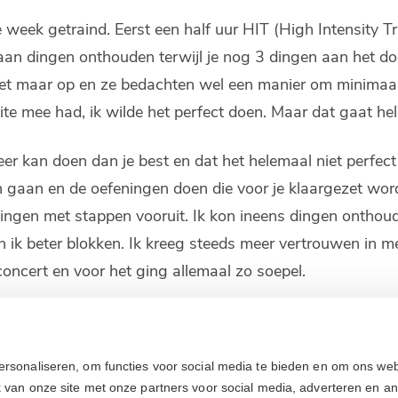
 week getraind. Eerst een half uur HIT (High Intensity T
an dingen onthouden terwijl je nog 3 dingen aan het doe
et maar op en ze bedachten wel een manier om minimaal 1
te mee had, ik wilde het perfect doen. Maar dat gaat hel
er kan doen dan je best en dat het helemaal niet perfect 
n gaan en de oefeningen doen die voor je klaargezet word
ingen met stappen vooruit. Ik kon ineens dingen onthoud
n ik beter blokken. Ik kreeg steeds meer vertrouwen in me
concert en voor het ging allemaal zo soepel.
dige team van TIGRA Leeuwarden, maar vooral Nadieh en 
geboren hersenaandoening) hebt, doe de CogniTrain. Het 
ersonaliseren, om functies voor social media te bieden en om ons web
uwstenen zijn gelegd door het team van TIGRA Leeuwarde
k van onze site met onze partners voor social media, adverteren en a