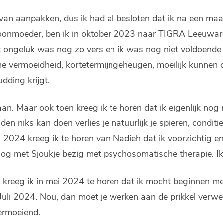
 van aanpakken, dus ik had al besloten dat ik na een maa
oonmoeder, ben ik in oktober 2023 naar TIGRA Leeuward
het ongeluk was nog zo vers en ik was nog niet voldoend
eme vermoeidheid, kortetermijngeheugen, moeilijk kunnen
udding krijgt.
n. Maar ook toen kreeg ik te horen dat ik eigenlijk nog
en niks kan doen verlies je natuurlijk je spieren, condit
2024 kreeg ik te horen van Nadieh dat ik voorzichtig e
k nog met Sjoukje bezig met psychosomatische therapie. I
eeg ik in mei 2024 te horen dat ik mocht beginnen met C
 Juli 2024. Nou, dan moet je werken aan de prikkel verwe
ermoeiend.