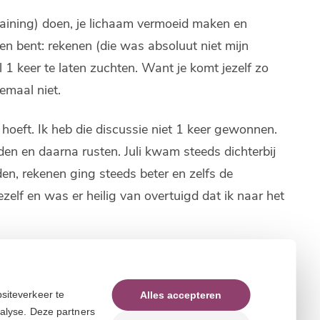
raining) doen, je lichaam vermoeid maken en
n bent: rekenen (die was absoluut niet mijn
 keer te laten zuchten. Want je komt jezelf zo
emaal niet.
hoeft. Ik heb die discussie niet 1 keer gewonnen.
en en daarna rusten. Juli kwam steeds dichterbij
en, rekenen ging steeds beter en zelfs de
zelf en was er heilig van overtuigd dat ik naar het
Jillis die hebben mij zo ontzettend goed
gaat je zo ontzettend helpen. Ik ben na een jaar
siteverkeer te
Alles accepteren
n en daar ben ik ze ontzettend dankbaar voor.
nalyse. Deze partners