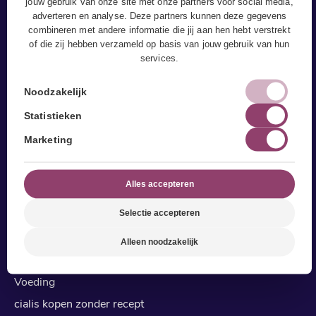
jouw gebruik van onze site met onze partners voor social media,
adverteren en analyse. Deze partners kunnen deze gegevens
combineren met andere informatie die jij aan hen hebt verstrekt
of die zij hebben verzameld op basis van jouw gebruik van hun
Sport & Leefstijl
services.
Fitness
Noodzakelijk
Pilates in leeuwarden
Statistieken
Yoga Leeuwarden
Marketing
Personal (duo) Training
Bedrijfsfitness
Alles accepteren
Trainingsrooster
Selectie accepteren
Leefstijl
Stoppen met roken
Alleen noodzakelijk
Gecombineerde Leefstijl Interventie (GLI)
Voeding
cialis kopen zonder recept