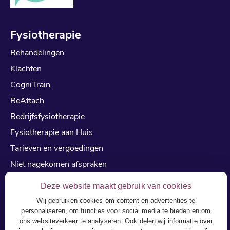
Fysiotherapie
Behandelingen
Klachten
CogniTrain
ReAttach
Bedrijfsfysiotherapie
Fysiotherapie aan Huis
Tarieven en vergoedingen
Niet nagekomen afspraken
Reviews
Deze website maakt gebruik van cookies
cialis kopen zonder recept
Wij gebruiken cookies om content en advertenties te
personaliseren, om functies voor social media te bieden en om
kamagra kopen
ons websiteverkeer te analyseren. Ook delen wij informatie over
viagra kopen online